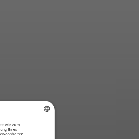
ite wie zum
SPANISH
rung Ihres
gewohnheiten
GERMAN