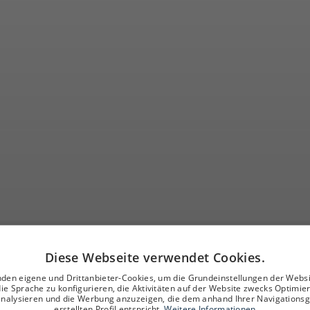
Diese Webseite verwendet Cookies.
den eigene und Drittanbieter-Cookies, um die Grundeinstellungen der Webs
die Sprache zu konfigurieren, die Aktivitäten auf der Website zwecks Optimie
analysieren und die Werbung anzuzeigen, die dem anhand Ihrer Navigations
erstellten Profil entspricht.
Weitere Informationen