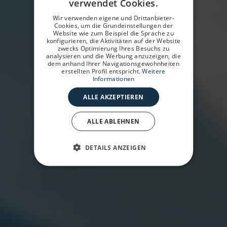
verwendet Cookies.
SPANISH
Wir verwenden eigene und Drittanbieter-
GERMAN
Cookies, um die Grundeinstellungen der
Website wie zum Beispiel die Sprache zu
konfigurieren, die Aktivitäten auf der Website
ENGLISH
zwecks Optimierung Ihres Besuchs zu
analysieren und die Werbung anzuzeigen, die
dem anhand Ihrer Navigationsgewohnheiten
erstellten Profil entspricht.
Weitere
Informationen
ALLE AKZEPTIEREN
ALLE ABLEHNEN
DETAILS ANZEIGEN