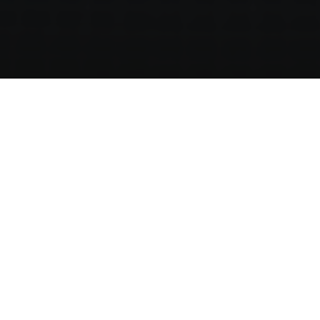
Home
Live Palma
Besuch der Terrassen der Kathedrale von Palma |
Geschichte und Ausblick von La Seu