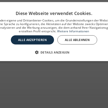
Diese Webseite verwendet Cookies.
den eigene und Drittanbieter-Cookies, um die Grundeinstellungen der Webs
die Sprache zu konfigurieren, die Aktivitäten auf der Website zwecks Optimie
analysieren und die Werbung anzuzeigen, die dem anhand Ihrer Navigations
erstellten Profil entspricht.
Weitere Informationen
ALLE AKZEPTIEREN
ALLE ABLEHNEN
DETAILS ANZEIGEN