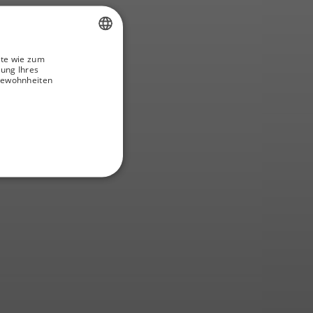
ite wie zum
SPANISH
rung Ihres
gewohnheiten
GERMAN
ENGLISH