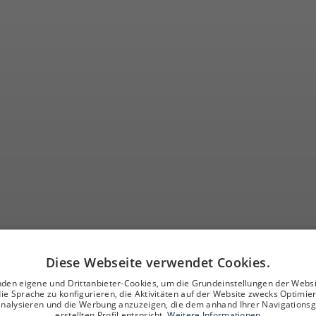
Diese Webseite verwendet Cookies.
ießen Sie spann
den eigene und Drittanbieter-Cookies, um die Grundeinstellungen der Webs
die Sprache zu konfigurieren, die Aktivitäten auf der Website zwecks Optimie
analysieren und die Werbung anzuzeigen, die dem anhand Ihrer Navigations
erstellten Profil entspricht.
Weitere Informationen