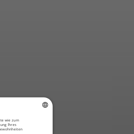
ende
ite wie zum
SPANISH
rung Ihres
gewohnheiten
GERMAN