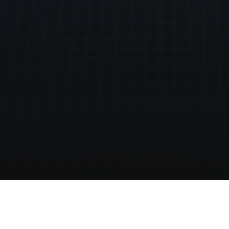
Home
business-salas
Besprechungsräume